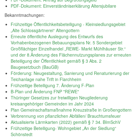
PDF-Dokument: Einverständniserklärung Altersjubilare
Bekanntmachungen:
Frühzeitige Öffentlichkeitsbeteiligung - Kleinsiedlungsgebiet
„Alte Schlossgärtnerei“ Altengottern
Erneute öffentliche Auslegung des Entwurfs des
Vorhabenbezogenen Bebauungsplans Nr. 5 Sondergebiet
Großflächiger Einzelhandel „REWE- Markt Mühlhäuser Str.“
und der 8.Änderung des Flächennutzungsplanes zur erneuten
Beteiligung der Öffentlichkeit gemäß § 3 Abs. 2
Baugesetzbuch (BauGB)
Förderung: Neugestaltung, Sanierung und Renaturierung der
Teichanlage nahe Trift in Flarchheim
Frühzeitige Beteiligung 7. Änderung F-Plan
B-Plan und Änderung FNP "REWE"
Thüringer Gesetzes zur freiwilligen Neugliederung
kreisangehöriger Gemeinden im Jahr 2024
Plan Gemeinschaftsmaßnahme Kreuzstraße in Großengottern
Verbrennung von pflanzlichen Abfällen/ Brauchtumsfeuer
Aktualisierte Lärmkarten (2022) gemäß § 7 34. BImSchV
Frühzeitige Beteiligung- Wohngebiet „An der Siedlung“
Schönstedt