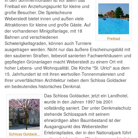
In den Sommermonaten ist vor allem das
Freibad ein Anziehungspunkt für kleine und
große Besucher. Die Spielscheune
Weberstedt bietet innen und außen viele
Attraktionen für kleine und große Gäste. Auf
der vorhandenen Minigolfanlage, mit 18
Bahnen und verschiedenen
Freibad
Schwierigkeitsgraden, können auch Turniere
ausgetragen werden. Nicht nur das äußere Erscheinungsbild mit
den sauberen Straßen, liebevoll sanierten Fachwerkhäusern und
gepflegten Grünanlagen macht Weberstedt zu einem Ort mit
hoher Lebens- und Wohnqualität. Die Kirche "St. Ulrici" aus dem
15. Jahrhundert ist mit ihren wertvollen Tonnenmalereien und
ihrer unverfälschten Architektur neben dem Schloss Goldacker
ein bedeutendes historisches Denkmal.
Das Schloss Goldacker, jetzt ein Landhotel,
wurde in den Jahren 1997 bis 2001
vollständig saniert. Der unter Denkmalschutz
stehende Schlosspark mit seinem
ehrwürdigen alten Baumbestand ist der
Ausgangpunkt des Weberstedter
Erlebnispfades, der in den Nationalpark führt
Schloss Goldack...