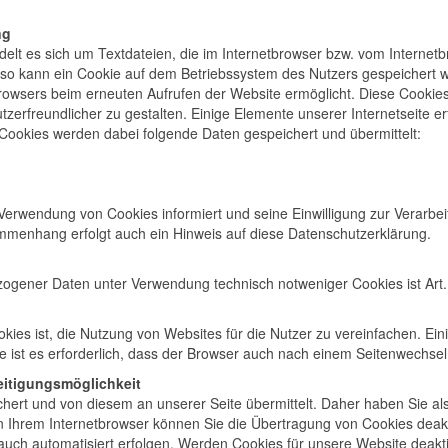
ng
elt es sich um Textdateien, die im Internetbrowser bzw. vom Interne
 so kann ein Cookie auf dem Betriebssystem des Nutzers gespeichert we
Browsers beim erneuten Aufrufen der Website ermöglicht. Diese Cookies 
zerfreundlicher zu gestalten. Einige Elemente unserer Internetseite 
 Cookies werden dabei folgende Daten gespeichert und übermittelt:
e Verwendung von Cookies informiert und seine Einwilligung zur Vera
menhang erfolgt auch ein Hinweis auf diese Datenschutzerklärung.
ogener Daten unter Verwendung technisch notweniger Cookies ist Art. 6
es ist, die Nutzung von Websites für die Nutzer zu vereinfachen. Ein
e ist es erforderlich, dass der Browser auch nach einem Seitenwechsel
eitigungsmöglichkeit
rt und von diesem an unserer Seite übermittelt. Daher haben Sie als
n Ihrem Internetbrowser können Sie die Übertragung von Cookies deakt
uch automatisiert erfolgen. Werden Cookies für unsere Website deakti