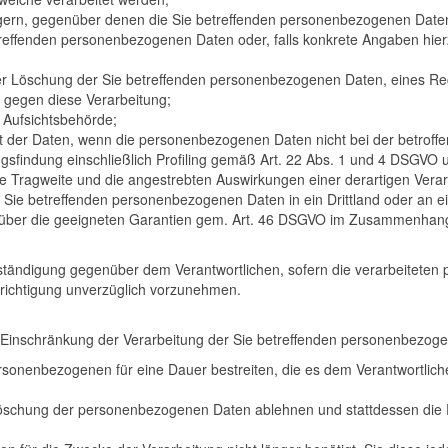
ern, gegenüber denen die Sie betreffenden personenbezogenen Daten
effenden personenbezogenen Daten oder, falls konkrete Angaben hierzu 
er Löschung der Sie betreffenden personenbezogenen Daten, eines Re
 gegen diese Verarbeitung;
 Aufsichtsbehörde;
ft der Daten, wenn die personenbezogenen Daten nicht bei der betrof
gsfindung einschließlich Profiling gemäß Art. 22 Abs. 1 und 4 DSGVO u
die Tragweite und die angestrebten Auswirkungen einer derartigen Verar
 Sie betreffenden personenbezogenen Daten in ein Drittland oder an ein
er die geeigneten Garantien gem. Art. 46 DSGVO im Zusammenhang mi
ständigung gegenüber dem Verantwortlichen, sofern die verarbeiteten 
Berichtigung unverzüglich vorzunehmen.
 Einschränkung der Verarbeitung der Sie betreffenden personenbezog
ersonenbezogenen für eine Dauer bestreiten, die es dem Verantwortlic
e Löschung der personenbezogenen Daten ablehnen und stattdessen di