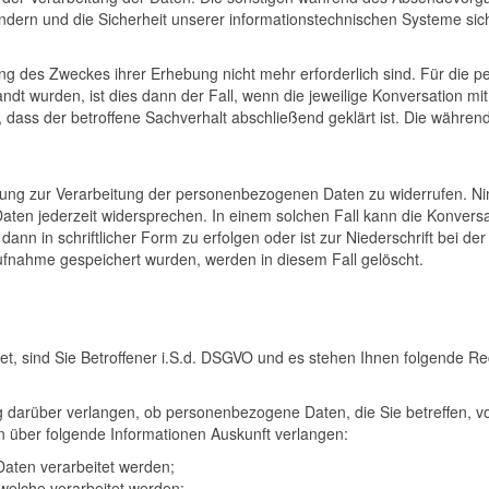
ndern und die Sicherheit unserer informationstechnischen Systeme sich
hung des Zweckes ihrer Erhebung nicht mehr erforderlich sind. Für d
ndt wurden, ist dies dann der Fall, wenn die jeweilige Konversation mi
dass der betroffene Sachverhalt abschließend geklärt ist. Die währe
lligung zur Verarbeitung der personenbezogenen Daten zu widerrufen. Ni
en jederzeit widersprechen. In einem solchen Fall kann die Konversati
ann in schriftlicher Form zu erfolgen oder ist zur Niederschrift bei d
fnahme gespeichert wurden, werden in diesem Fall gelöscht.
, sind Sie Betroffener i.S.d. DSGVO und es stehen Ihnen folgende R
 darüber verlangen, ob personenbezogene Daten, die Sie betreffen, vo
n über folgende Informationen Auskunft verlangen:
aten verarbeitet werden;
elche verarbeitet werden;