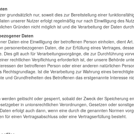
aten
 grundsätzlich nur, soweit dies zur Bereitstellung einer funktionsfäh
Daten unserer Nutzer erfolgt regelmäßig nur nach Einwilligung des Nutz
lichen Gründen nicht möglich ist und die Verarbeitung der Daten durch g
nbezogener Daten
r Daten eine Einwilligung der betroffenen Person einholen, dient Art
 personenbezogenen Daten, die zur Erfüllung eines Vertrages, dessen V
age. Dies gilt auch für Verarbeitungsvorgänge, die zur Durchführung vor
r rechtlichen Verpflichtung erforderlich ist, der unsere Behörde unterli
nteressen der betroffenen Person oder einer anderen natürlichen Per
als Rechtsgrundlage. Ist die Verarbeitung zur Wahrung eines berechtigt
e und Grundfreiheiten des Betroffenen das erstgenannte Interesse nicht,
erden gelöscht oder gesperrt, sobald der Zweck der Speicherung entf
etzgeber in unionsrechtlichen Verordnungen, Gesetzen oder sonstigen V
aten erfolgt auch dann, wenn eine durch die genannten Normen vorgesc
en für einen Vertragsabschluss oder eine Vertragserfüllung besteht.