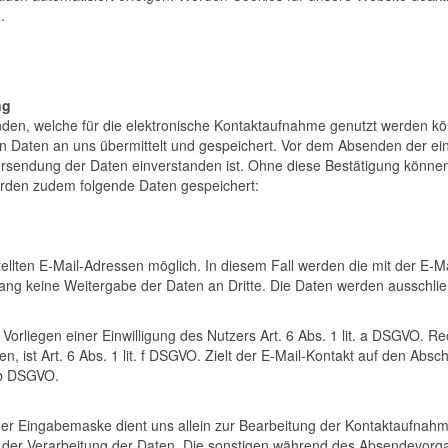
.
ng
anden, welche für die elektronische Kontaktaufnahme genutzt werden kö
n Daten an uns übermittelt und gespeichert. Vor dem Absenden der ein
ersendung der Daten einverstanden ist. Ohne diese Bestätigung könne
erden zudem folgende Daten gespeichert:
stellten E-Mail-Adressen möglich. In diesem Fall werden die mit der E
ng keine Weitergabe der Daten an Dritte. Die Daten werden ausschließ
 Vorliegen einer Einwilligung des Nutzers Art. 6 Abs. 1 lit. a DSGVO. R
 ist Art. 6 Abs. 1 lit. f DSGVO. Zielt der E-Mail-Kontakt auf den Absch
. b DSGVO.
r Eingabemaske dient uns allein zur Bearbeitung der Kontaktaufnahme.
 an der Verarbeitung der Daten. Die sonstigen während des Absendevo