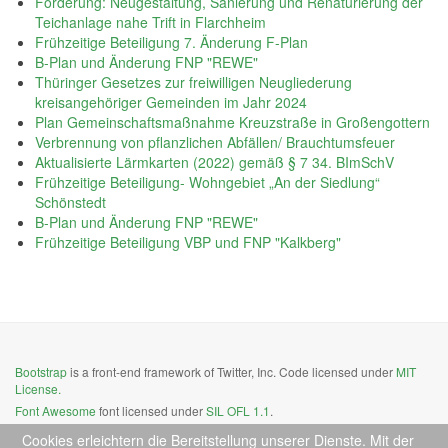
Förderung: Neugestaltung, Sanierung und Renaturierung der
Teichanlage nahe Trift in Flarchheim
Frühzeitige Beteiligung 7. Änderung F-Plan
B-Plan und Änderung FNP "REWE"
Thüringer Gesetzes zur freiwilligen Neugliederung
kreisangehöriger Gemeinden im Jahr 2024
Plan Gemeinschaftsmaßnahme Kreuzstraße in Großengottern
Verbrennung von pflanzlichen Abfällen/ Brauchtumsfeuer
Aktualisierte Lärmkarten (2022) gemäß § 7 34. BImSchV
Frühzeitige Beteiligung- Wohngebiet „An der Siedlung“
Schönstedt
B-Plan und Änderung FNP "REWE"
Frühzeitige Beteiligung VBP und FNP "Kalkberg"
Bootstrap
is a front-end framework of Twitter, Inc. Code licensed under
MIT
License.
Font Awesome
font licensed under
SIL OFL 1.1
.
Cookies erleichtern die Bereitstellung unserer Dienste. Mit der