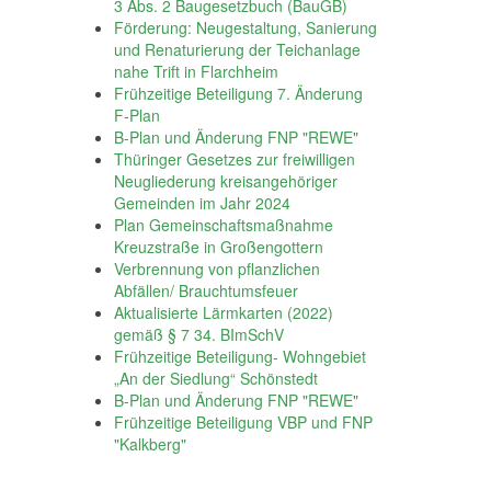
3 Abs. 2 Baugesetzbuch (BauGB)
Förderung: Neugestaltung, Sanierung
und Renaturierung der Teichanlage
nahe Trift in Flarchheim
Frühzeitige Beteiligung 7. Änderung
F-Plan
B-Plan und Änderung FNP "REWE"
Thüringer Gesetzes zur freiwilligen
Neugliederung kreisangehöriger
Gemeinden im Jahr 2024
Plan Gemeinschaftsmaßnahme
Kreuzstraße in Großengottern
Verbrennung von pflanzlichen
Abfällen/ Brauchtumsfeuer
Aktualisierte Lärmkarten (2022)
gemäß § 7 34. BImSchV
Frühzeitige Beteiligung- Wohngebiet
„An der Siedlung“ Schönstedt
B-Plan und Änderung FNP "REWE"
Frühzeitige Beteiligung VBP und FNP
"Kalkberg"