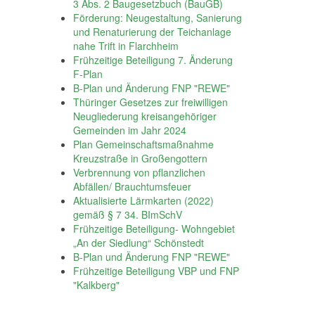
3 Abs. 2 Baugesetzbuch (BauGB)
Förderung: Neugestaltung, Sanierung
und Renaturierung der Teichanlage
nahe Trift in Flarchheim
Frühzeitige Beteiligung 7. Änderung
F-Plan
B-Plan und Änderung FNP "REWE"
Thüringer Gesetzes zur freiwilligen
Neugliederung kreisangehöriger
Gemeinden im Jahr 2024
Plan Gemeinschaftsmaßnahme
Kreuzstraße in Großengottern
Verbrennung von pflanzlichen
Abfällen/ Brauchtumsfeuer
Aktualisierte Lärmkarten (2022)
gemäß § 7 34. BImSchV
Frühzeitige Beteiligung- Wohngebiet
„An der Siedlung“ Schönstedt
B-Plan und Änderung FNP "REWE"
Frühzeitige Beteiligung VBP und FNP
"Kalkberg"